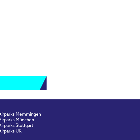
Airparks Memmingen
Airparks München
Airparks Stuttgart
Airparks UK