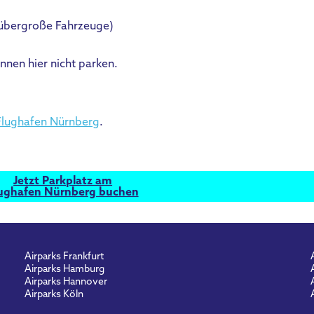
 übergroße Fahrzeuge)
nen hier nicht parken.
Flughafen Nürnberg
.
Jetzt Parkplatz am
ughafen Nürnberg buchen
Airparks Frankfurt
Airparks Hamburg
Airparks Hannover
Airparks Köln