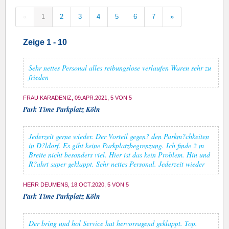
«
1
2
3
4
5
6
7
»
Zeige 1 - 10
Sehr nettes Personal alles reibungslose verlaufen Waren sehr zu
frieden
FRAU KARADENIZ, 09.APR.2021, 5 VON 5
Park Time Parkplatz Köln
Jederzeit gerne wieder. Der Vorteil gegen? den Parkm?chkeiten
in D?ldorf. Es gibt keine Parkplatzbegrenzung. Ich finde 2 m
Breite nicht besonders viel. Hier ist das kein Problem. Hin und
R?ahrt super geklappt. Sehr nettes Personal. Jederzeit wieder
HERR DEUMENS, 18.OCT.2020, 5 VON 5
Park Time Parkplatz Köln
Der bring und hol Service hat hervorragend geklappt. Top.