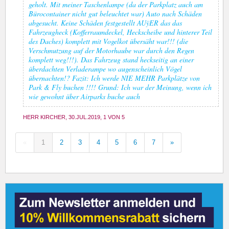
geholt. Mit meiner Taschenlampe (da der Parkplatz auch am
Bürocontainer nicht gut beleuchtet war) Auto nach Schäden
abgesucht. Keine Schäden festgestellt AUÿER das das
Fahrzeugheck (Kofferraumdeckel, Heckscheibe und hinterer Teil
des Daches) komplett mit Vogelkot übersäht war!!! (die
Verschmutzung auf der Motorhaube war durch den Regen
komplett weg!!!). Das Fahrzeug stand heckseitig an einer
überdachten Verladerampe wo augenscheinlich Vögel
übernachten!? Fazit: Ich werde NIE MEHR Parkplätze von
Park & Fly buchen !!!! Grund: Ich war der Meinung, wenn ich
wie gewohnt über Airparks buche auch
HERR KIRCHER, 30.JUL.2019, 1 VON 5
«
1
2
3
4
5
6
7
»