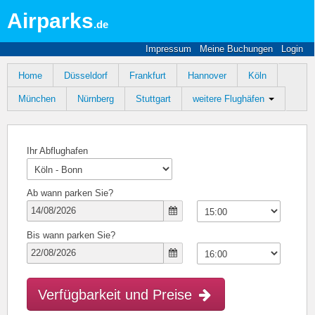
Airparks
.de
Impressum
Meine Buchungen
Login
Home
Düsseldorf
Frankfurt
Hannover
Köln
München
Nürnberg
Stuttgart
weitere Flughäfen
Ihr Abflughafen
Ab wann parken Sie?
Bis wann parken Sie?
Verfügbarkeit und Preise