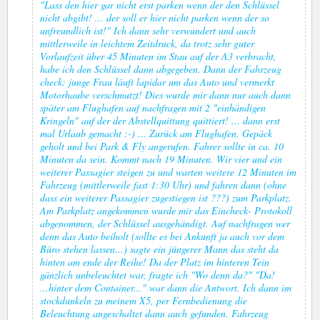
"Lass den hier gar nicht erst parken wenn der den Schlüssel
nicht abgibt! ... der soll er hier nicht parken wenn der so
unfreundlich ist!" Ich dann sehr verwundert und auch
mittlerweile in leichtem Zeitdruck, da trotz sehr guter
Vorlaufzeit über 45 Minuten im Stau auf der A3 verbracht,
habe ich den Schlüssel dann abgegeben. Dann der Fahrzeug
check: junge Frau läuft lapidar um das Auto und vermerkt
Motorhaube verschmutzt! Dies wurde mir dann nur auch dann
später am Flughafen auf nachfragen mit 2 "einhändigen
Kringeln" auf der der Abstellquittung quittiert! ... dann erst
mal Urlaub gemacht :-) ... Zurück am Flughafen, Gepäck
geholt und bei Park & Fly angerufen. Fahrer sollte in ca. 10
Minuten da sein. Kommt nach 19 Minuten. Wir vier und ein
weiterer Passagier steigen zu und warten weitere 12 Minuten im
Fahrzeug (mittlerweile fast 1:30 Uhr) und fahren dann (ohne
dass ein weiterer Passagier zugestiegen ist ???) zum Parkplatz.
Am Parkplatz angekommen wurde mir das Eincheck- Protokoll
abgenommen, der Schlüssel ausgehändigt. Auf nachfragen wer
denn das Auto beiholt (sollte es bei Ankunft ja auch vor dem
Büro stehen lassen...) sagte ein jüngerer Mann das steht da
hinten am ende der Reihe! Da der Platz im hinteren Tein
gänzlich unbeleuchtet war, fragte ich "Wo denn da?" "Da!
...hinter dem Container..." war dann die Antwort. Ich dann im
stockdunkeln zu meinem X5, per Fernbedienung die
Beleuchtung angeschaltet dann auch gefunden. Fahrzeug