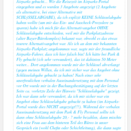
Airparks gebucht... Wir die Reisezeit im Airparks-Portal
eingegeben und es wurden 3 Angebote angezeigt (2 Angebote
als alternative, bei einer Alternative mit
SCHLÿSSELABGABE), da ich explizit KEINE Schlüsselabgabe
haben wollte (um mir das Ein- und Auscheck-Prozedere zu
sparen) habe ich mich für das Alternativangebot OHNE
Schlüsselabgabe entschieden, weil mir die Parkplatzadresse
(alter Bayer-Bürokomplex) bekannt war, obwohl es das etwas
teurere Alternativangebot war. Als ich an dem mir bekannten
Airparks-Parkplatz angekommen war, sagte mir der freundliche
Airparks-Fahrer, dass ich hier falsch bin! Ich hätte bei Park &
Fly gebucht (ich sehr verwundert), das ist dahinten 50 Meter
weiter... Dort angekommen wurde mir der Schlüssel abverlangt
(gegen meinen Willen, da ich mir sicher war das Angebot ohne
Schlüsselabgabe gebucht zu haben! Nach einer sehr
unerfreulichen verbalen Auseinandersetzung mit dem Personal
vor Ort wurde mir in der Buchungsbestätigung auf der letzten
Seite ca. vorletzte Zeile der Hinweis "Schlüsselabgabe" gezeigt.
Ich war dann sehr verwundert, da ich mir sicher war ein
Angebot ohne Schlüsselabgabe gebucht zu haben (im Airparks-
Portal wurde dies NICHT angezeigt!!!). Während der verbalen
Auseinandersetzung mit dem Park & Fly Personal sollte ich
dann ohne Schlüsselabgabe 20,- ? mehr bezahlen, dann mischte
sich eine Frau aus dem hinteren Teil des Büros in unser
Gespräch ein (wohl Chefin oder Schichtleitung), die dann sagte