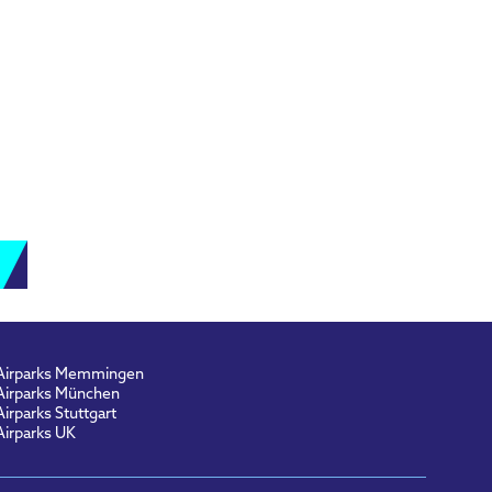
Airparks Memmingen
Airparks München
Airparks Stuttgart
Airparks UK