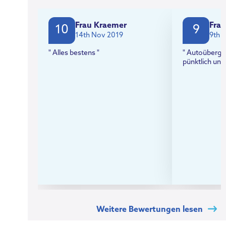
Frau Kraemer
Frau
10
9
14th Nov 2019
9th 
" Alles bestens "
" Autoüberga
pünktlich und
Weitere Bewertungen lesen