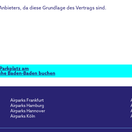
nbieters, da diese Grundlage des Vertrags sind.
 Parkplatz am
ruhe Baden-Baden buchen
Airparks Frankfurt
Airparks Hamburg
Airparks Hannover
Airparks Köln