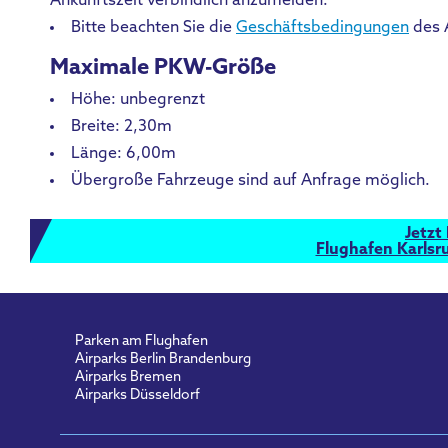
Ankunftszeit verbindlich anzumelden.
Bitte beachten Sie die
Geschäftsbedingungen
des A
Maximale PKW-Größe
Höhe: unbegrenzt
Breite: 2,30m
Länge: 6,00m
Übergroße Fahrzeuge sind auf Anfrage möglich.
Jetzt
Flughafen Karls
Parken am Flughafen
Airparks Berlin Brandenburg
Airparks Bremen
Airparks Düsseldorf