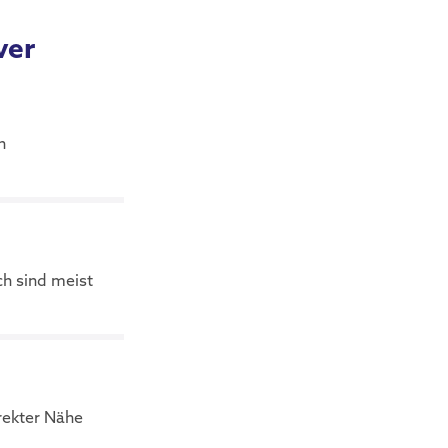
ver
n
ch sind meist
rekter Nähe