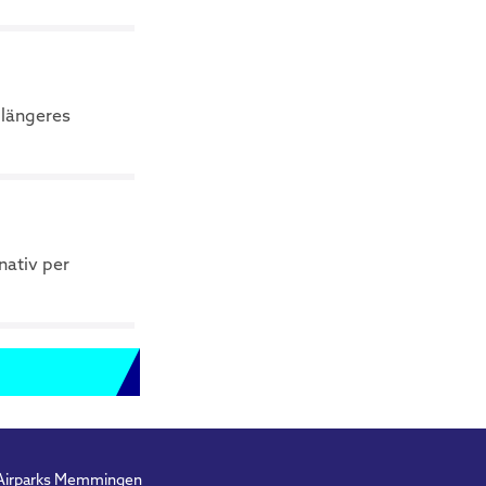
 längeres
nativ per
Airparks Memmingen