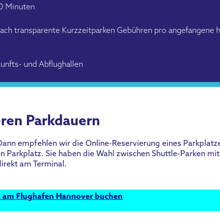
10 Minuten
nach transparente Kurzzeitparken Gebühren pro angefangene 
unfts- und Abflughallen
eren Parkdauern
nn empfehlen wir die Online-Reservierung eines Parkplatze
ten Parkplatz. Sie haben die Wahl zwischen Shuttle-Parken mi
direkt am Terminal.
z am Flughafen Hannover buchen