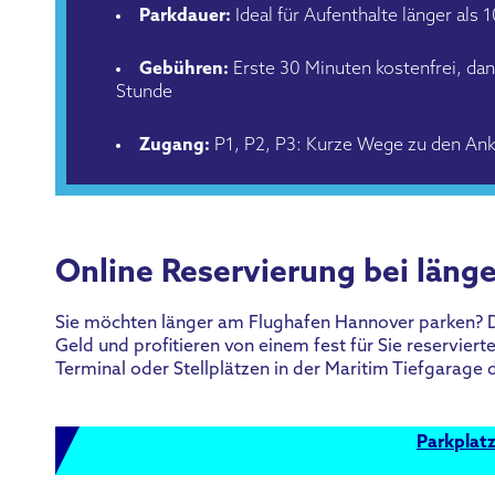
Parkdauer:
Ideal für Aufenthalte länger als 
Gebühren:
Erste 30 Minuten kostenfrei, da
Stunde
Zugang:
P1, P2, P3: Kurze Wege zu den Ank
Online Reservierung bei läng
Sie möchten länger am Flughafen Hannover parken? Da
Geld und profitieren von einem fest für Sie reservier
Terminal oder Stellplätzen in der Maritim Tiefgarage 
Parkplat