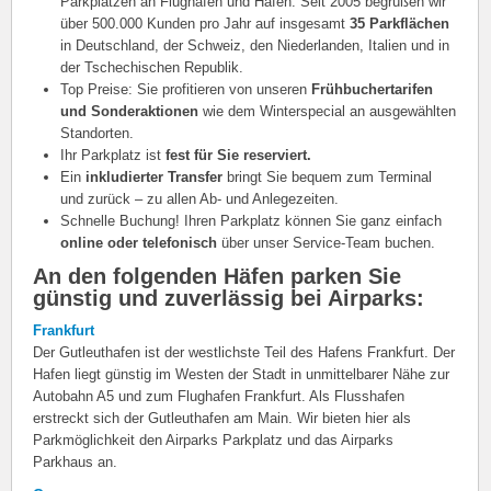
Parkplätzen an Flughäfen und Häfen. Seit 2005 begrüßen wir
über 500.000 Kunden pro Jahr auf insgesamt
35 Parkflächen
in Deutschland, der Schweiz, den Niederlanden, Italien und in
der Tschechischen Republik.
Top Preise: Sie profitieren von unseren
Frühbuchertarifen
und Sonderaktionen
wie dem Winterspecial an ausgewählten
Standorten.
Ihr Parkplatz ist
fest für Sie reserviert.
Ein
inkludierter Transfer
bringt Sie bequem zum Terminal
und zurück – zu allen Ab- und Anlegezeiten.
Schnelle Buchung! Ihren Parkplatz können Sie ganz einfach
online oder telefonisch
über unser Service-Team buchen.
An den folgenden Häfen parken Sie
günstig und zuverlässig bei Airparks:
Frankfurt
Der Gutleuthafen ist der westlichste Teil des Hafens Frankfurt. Der
Hafen liegt günstig im Westen der Stadt in unmittelbarer Nähe zur
Autobahn A5 und zum Flughafen Frankfurt. Als Flusshafen
erstreckt sich der Gutleuthafen am Main. Wir bieten hier als
Parkmöglichkeit den Airparks Parkplatz und das Airparks
Parkhaus an.