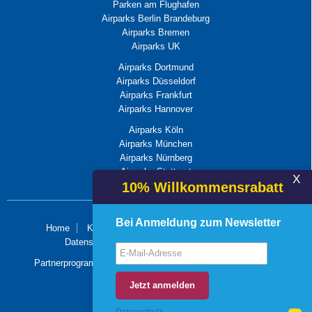
Parken am Flughafen
Airparks Berlin Brandeburg
Airparks Bremen
Airparks UK
Airparks Dortmund
Airparks Düsseldorf
Airparks Frankfurt
Airparks Hannover
Airparks Köln
Airparks München
Airparks Nürnberg
Airparks Stuttgart
X
10% Willkommensrabatt
Bei Anmeldung zum Newsletter
Home
Kundenservice
Presse
FAQ
Jobs
Datenschutz
Widerrufsbelehrung
AGB
Partnerprogramm
Impressum
Sitemap
Newsletter
© Airparks.de 2026