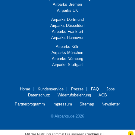
Airparks Bremen
Airparks UK
Airparks Dortmund
Airparks Düsseldorf
Airparks Frankfurt
Airparks Hannover
Airparks Köln
Airparks München
Airparks Nürnberg
Airparks Stuttgart
Home
Kundenservice
Presse
FAQ
Jobs
Datenschutz
Widerrufsbelehrung
AGB
Partnerprogramm
Impressum
Sitemap
Newsletter
© Airparks.de 2026
x
Mit der Nutzung stimmst Du unseren
Cookies
zu.