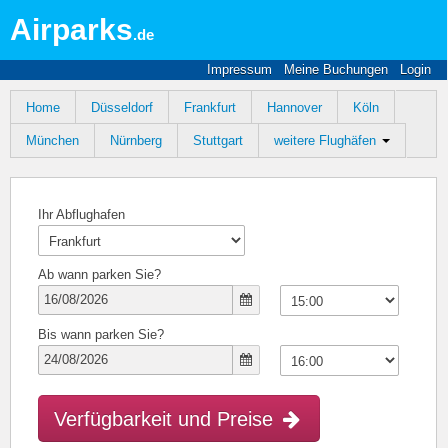
Airparks
.de
Impressum
Meine Buchungen
Login
Home
Düsseldorf
Frankfurt
Hannover
Köln
München
Nürnberg
Stuttgart
weitere Flughäfen
Ihr Abflughafen
Ab wann parken Sie?
Bis wann parken Sie?
Verfügbarkeit und Preise