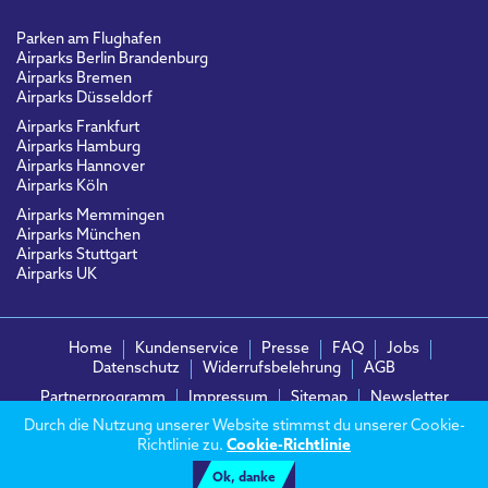
Parken am Flughafen
Airparks Berlin Brandenburg
Airparks Bremen
Airparks Düsseldorf
Airparks Frankfurt
Airparks Hamburg
Airparks Hannover
Airparks Köln
Airparks Memmingen
Airparks München
Airparks Stuttgart
Airparks UK
Home
Kundenservice
Presse
FAQ
Jobs
Datenschutz
Widerrufsbelehrung
AGB
Partnerprogramm
Impressum
Sitemap
Newsletter
Durch die Nutzung unserer Website stimmst du unserer Cookie-
© Airparks.de 2026
Richtlinie zu.
Cookie-Richtlinie
Ok, danke