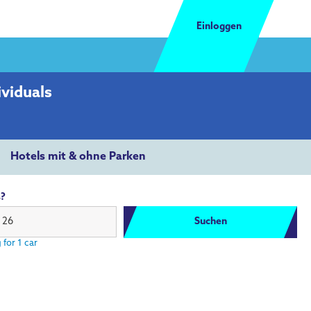
Einloggen
viduals
Hotels mit & ohne Parken
s?
 26
Suchen
 for 1 car